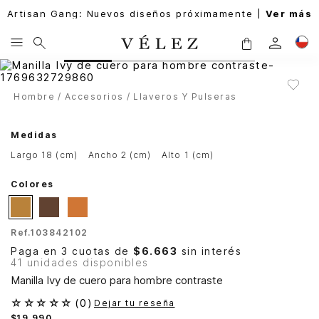
Artisan Gang: Nuevos diseños próximamente |
Ver más
Hombre
Accesorios
Llaveros Y Pulseras
Medidas
largo 18 (cm)
ancho 2 (cm)
alto 1 (cm)
Colores
Ref.
103842102
Paga en 3 cuotas de
$6.663
sin interés
41 unidades disponibles
Manilla Ivy de cuero para hombre contraste
☆
☆
☆
☆
☆
(
0
)
Dejar tu reseña
$
19
.
990