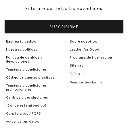
Entérate de todas las novedades
SUSCRIBIRME
Rastrea tu pedido
Sobre nosotros
Nuestras políticas
Leather for Good
Política de cambios y
Programa de fidelización
devoluciones
Sitemap
Términos y condiciones
Países
Código de buenas prácticas
Perú
Nuestras tiendas
Términos y condiciones
promocionales
Colombia
Santiago, Chile
Cambios y devoluciones
Panamá
¿Dónde esta mi pedido?
Guatemala
Contáctanos / PQRS
Estados unidos
Actualiza tus datos
Costa Rica