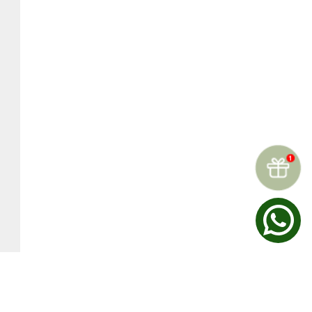
☆
☆
☆
☆
☆
Reseñas (
0
)