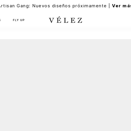
Artisan Gang: Nuevos diseños próximamente |
Ver má
S
FLY UP