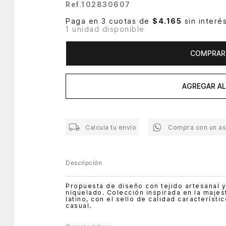
Ref.
102830607
Paga en 3 cuotas de
$4.165
sin interé
1 unidad disponible
COMPRAR
AGREGAR AL
Calcula tu envío
Compra con un a
Descripción
Propuesta de diseño con tejido artesanal
niquelado. Colección inspirada en la majest
latino, con el sello de calidad característ
casual.