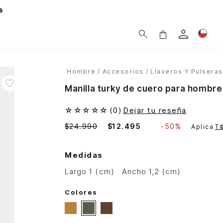
s
Hombre
Accesorios
Llaveros Y Pulseras
Manilla turky de cuero para hombr
☆
☆
☆
☆
☆
(
0
)
Dejar tu reseña
$
24
.
990
$
12
.
495
-
50%
Aplica
T
Medidas
largo 1 (cm)
ancho 1,2 (cm)
Colores