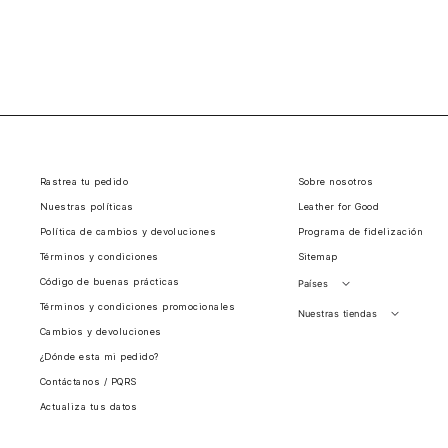
Rastrea tu pedido
Sobre nosotros
Nuestras políticas
Leather for Good
Política de cambios y devoluciones
Programa de fidelización
Términos y condiciones
Sitemap
Código de buenas prácticas
Países
Términos y condiciones promocionales
Perú
Nuestras tiendas
Cambios y devoluciones
Colombia
Santiago, Chile
¿Dónde esta mi pedido?
Panamá
Contáctanos / PQRS
Guatemala
Actualiza tus datos
Estados unidos
Costa Rica