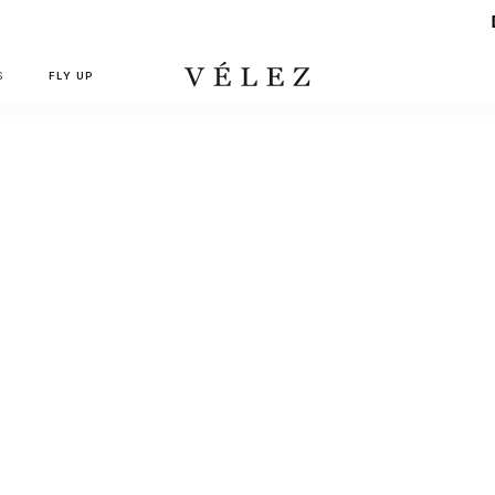
Despachos con demo
S
FLY UP