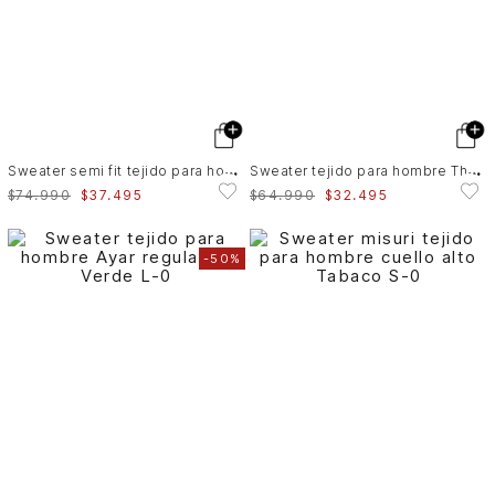
S
weater semi fit tejido para hombre Oroa
S
weater tejido para hombre Thani
$
74
.
990
$
37
.
495
$
64
.
990
$
32
.
495
-
50%