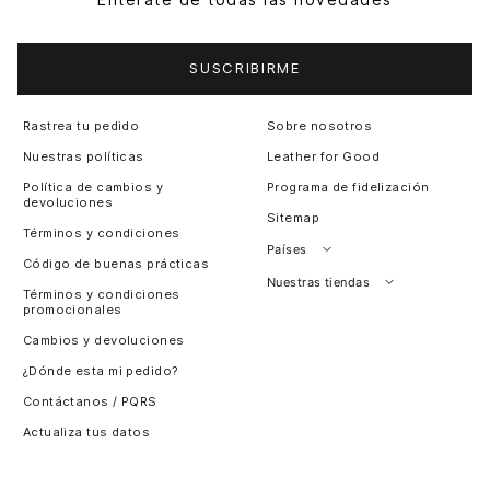
SUSCRIBIRME
Rastrea tu pedido
Sobre nosotros
Nuestras políticas
Leather for Good
Política de cambios y
Programa de fidelización
devoluciones
Sitemap
Términos y condiciones
Países
Código de buenas prácticas
Perú
Nuestras tiendas
Términos y condiciones
promocionales
Colombia
Santiago, Chile
Cambios y devoluciones
Panamá
¿Dónde esta mi pedido?
Guatemala
Contáctanos / PQRS
Estados unidos
Actualiza tus datos
Costa Rica
El Salvador