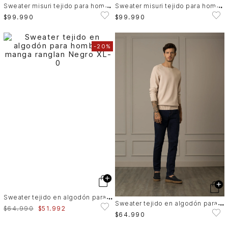
S
weater misuri tejido para hombre cuello alto
S
weater misuri tejido para hombre cuello alto
$
99
.
990
$
99
.
990
-
20%
S
weater tejido en algodón para hombre manga ranglan
S
weater tejido en algodón para hombre manga ranglan
$
64
.
990
$
51
.
992
$
64
.
990