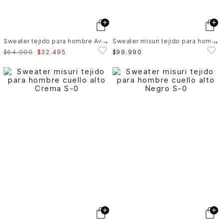
S
weater tejido para hombre Ayar regular fit
S
weater misuri tejido para hombre cuello alto
$
64
.
990
$
32
.
495
$
99
.
990