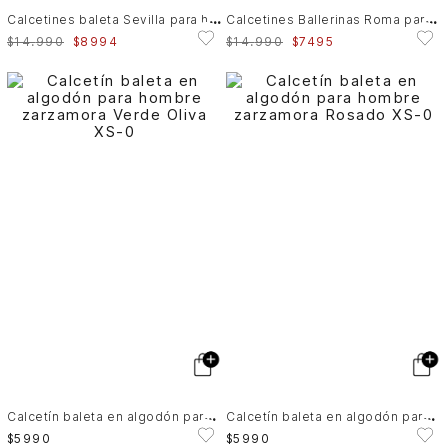
C
alcetines baleta Sevilla para hombre Tripack
C
alcetines Ballerinas Roma para hombre duopack
$
14
.
990
$
8994
$
14
.
990
$
7495
C
alcetín baleta en algodón para hombre zarzamora
C
alcetín baleta en algodón para hombre zarzamora
$
5990
$
5990