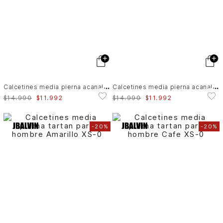
C
alcetines media pierna acanalado para hombre
C
alcetines media pierna acanalado para hombre
$
14
.
990
$
11
.
992
$
14
.
990
$
11
.
992
-
20%
-
20%