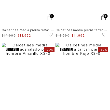
C
alcetines media pierna tartan para hombre
C
alcetines media pierna tartan para hombre
$
14
.
990
$
11
.
992
$
14
.
990
$
11
.
992
-
20%
-
20%