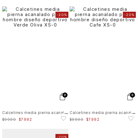
-
20%
-
20%
C
alcetines media pierna acanalado para hombre diseño deportivo
C
alcetines media pierna acanalado para hombre diseño deportivo
$
9990
$
7992
$
9990
$
7992
-
20%