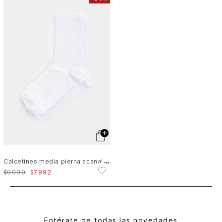
C
alcetines media pierna acanalado para hombre diseño deportivo
$
9990
$
7992
Entérate de todas las novedades