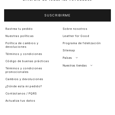
SUSCRIBIRME
Rastrea tu pedido
Sobre nosotros
Nuestras políticas
Leather for Good
Política de cambios y
Programa de fidelización
devoluciones
Sitemap
Términos y condiciones
Países
Código de buenas prácticas
Perú
Nuestras tiendas
Términos y condiciones
promocionales
Colombia
Santiago, Chile
Cambios y devoluciones
Panamá
¿Dónde esta mi pedido?
Guatemala
Contáctanos / PQRS
Estados unidos
Actualiza tus datos
Costa Rica
El Salvador