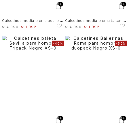
C
alcetines media pierna acanalado para hombre
C
alcetines media pierna tartan para hombre
$
14
.
990
$
11
.
992
$
14
.
990
$
11
.
992
-
40%
-
50%