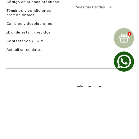
Código de buenas prácticas
Perú
Nuestras tiendas
Términos y condiciones
promocionales
Colombia
Santiago, Chile
Cambios y devoluciones
Panamá
¿Dónde esta mi pedido?
Guatemala
Contáctanos / PQRS
Estados unidos
Actualiza tus datos
Costa Rica
El Salvador
Logística sostenible
Instagram
Facebook
TikTok
Youtube
LinkedIn
Pinterest
Métodos de pago