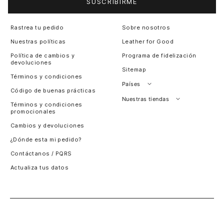
SUSCRIBIRME
Rastrea tu pedido
Sobre nosotros
Nuestras políticas
Leather for Good
Política de cambios y
Programa de fidelización
devoluciones
Sitemap
Términos y condiciones
Países
Código de buenas prácticas
Perú
Nuestras tiendas
Términos y condiciones
promocionales
Colombia
Santiago, Chile
Cambios y devoluciones
Panamá
¿Dónde esta mi pedido?
Guatemala
Contáctanos / PQRS
Estados unidos
Actualiza tus datos
Costa Rica
El Salvador