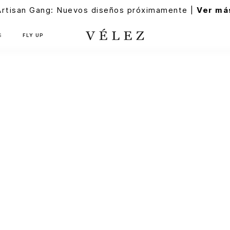
Artisan Gang: Nuevos diseños próximamente |
Ver má
S
FLY UP