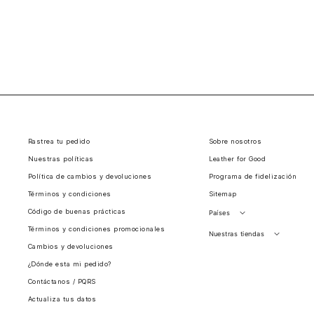
Rastrea tu pedido
Sobre nosotros
Nuestras políticas
Leather for Good
Política de cambios y devoluciones
Programa de fidelización
Términos y condiciones
Sitemap
Código de buenas prácticas
Países
Términos y condiciones promocionales
Perú
Nuestras tiendas
Cambios y devoluciones
Colombia
Santiago, Chile
¿Dónde esta mi pedido?
Panamá
Contáctanos / PQRS
Guatemala
Actualiza tus datos
Estados unidos