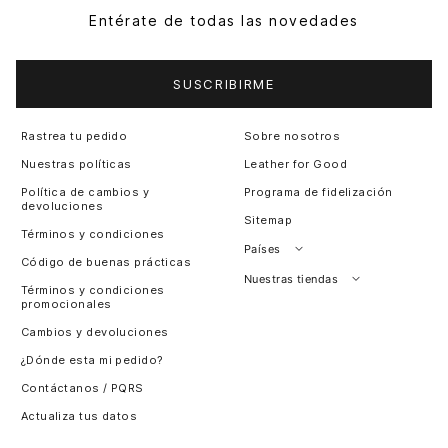
Entérate de todas las novedades
SUSCRIBIRME
Rastrea tu pedido
Sobre nosotros
Nuestras políticas
Leather for Good
Política de cambios y
Programa de fidelización
devoluciones
Sitemap
Términos y condiciones
Países
Código de buenas prácticas
Perú
Nuestras tiendas
Términos y condiciones
promocionales
Colombia
Santiago, Chile
Cambios y devoluciones
Panamá
¿Dónde esta mi pedido?
Guatemala
Contáctanos / PQRS
Estados unidos
Actualiza tus datos
Costa Rica
El Salvador