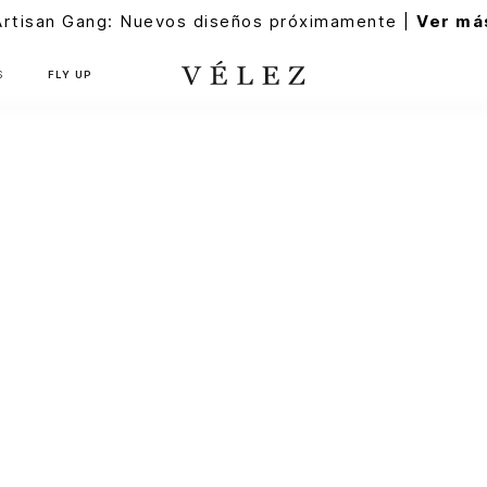
Artisan Gang: Nuevos diseños próximamente |
Ver má
S
FLY UP