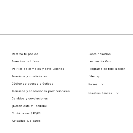
Rastrea tu pedido
Sobre nosotros
Nuestras políticas
Leather for Good
Política de cambios y devoluciones
Programa de fidelización
Términos y condiciones
Sitemap
Código de buenas prácticas
Países
Términos y condiciones promocionales
Perú
Nuestras tiendas
Cambios y devoluciones
Colombia
Santiago, Chile
¿Dónde esta mi pedido?
Panamá
Contáctanos / PQRS
Guatemala
Actualiza tus datos
Estados unidos
Costa Rica