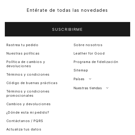
Entérate de todas las novedades
SUSCRIBIRME
Rastrea tu pedido
Sobre nosotros
Nuestras políticas
Leather for Good
Política de cambios y
Programa de fidelización
devoluciones
Sitemap
Términos y condiciones
Países
Código de buenas prácticas
Perú
Nuestras tiendas
Términos y condiciones
promocionales
Colombia
Santiago, Chile
Cambios y devoluciones
Panamá
¿Dónde esta mi pedido?
Guatemala
Contáctanos / PQRS
Estados unidos
Actualiza tus datos
Costa Rica