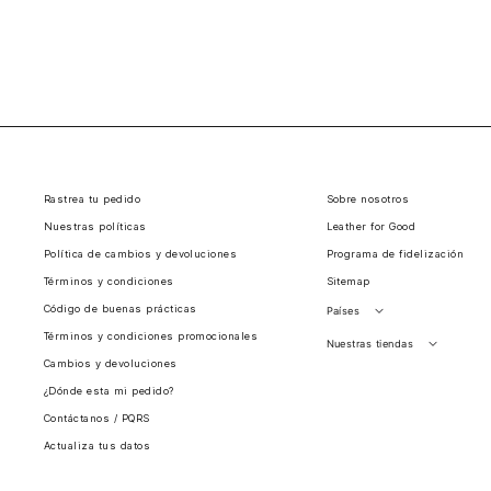
Rastrea tu pedido
Sobre nosotros
Nuestras políticas
Leather for Good
Política de cambios y devoluciones
Programa de fidelización
Términos y condiciones
Sitemap
Código de buenas prácticas
Países
Términos y condiciones promocionales
Perú
Nuestras tiendas
Cambios y devoluciones
Colombia
Santiago, Chile
¿Dónde esta mi pedido?
Panamá
Contáctanos / PQRS
Guatemala
Actualiza tus datos
Estados unidos
Costa Rica