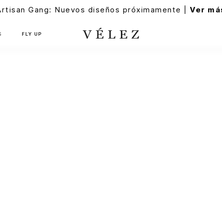
Artisan Gang: Nuevos diseños próximamente |
Ver má
S
FLY UP