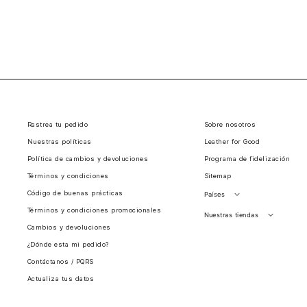
Rastrea tu pedido
Sobre nosotros
Nuestras políticas
Leather for Good
Política de cambios y devoluciones
Programa de fidelización
Términos y condiciones
Sitemap
Código de buenas prácticas
Países
Términos y condiciones promocionales
Perú
Nuestras tiendas
Cambios y devoluciones
Colombia
Santiago, Chile
¿Dónde esta mi pedido?
Panamá
Contáctanos / PQRS
Guatemala
Actualiza tus datos
Estados unidos
Costa Rica