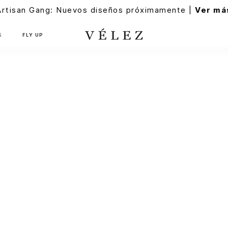
Artisan Gang: Nuevos diseños próximamente |
Ver má
S
FLY UP