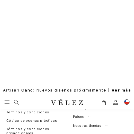
Artisan Gang: Nuevos diseños próximamente |
Ver más
SUSCRIBIRME
Rastrea tu pedido
Sobre nosotros
Nuestras políticas
Leather for Good
Política de cambios y
Programa de fidelización
devoluciones
Sitemap
Términos y condiciones
Países
Código de buenas prácticas
Perú
Nuestras tiendas
Términos y condiciones
promocionales
Colombia
Santiago, Chile
Cambios y devoluciones
Panamá
¿Dónde esta mi pedido?
Guatemala
Contáctanos / PQRS
Estados unidos
Actualiza tus datos
Costa Rica
El Salvador