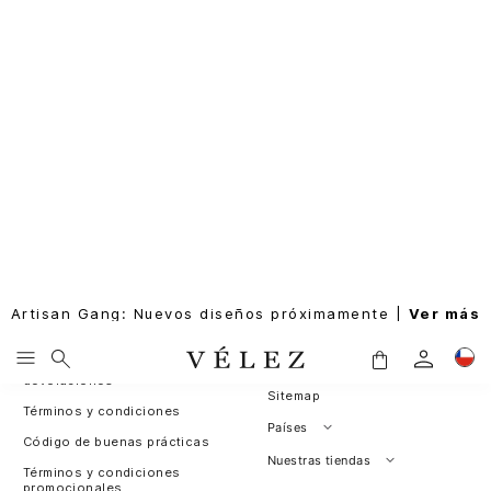
Artisan Gang: Nuevos diseños próximamente |
Ver más
Entérate de todas las novedades
SUSCRIBIRME
Rastrea tu pedido
Sobre nosotros
Nuestras políticas
Leather for Good
Política de cambios y
Programa de fidelización
devoluciones
Sitemap
Términos y condiciones
Países
Código de buenas prácticas
Perú
Nuestras tiendas
Términos y condiciones
promocionales
Colombia
Santiago, Chile
Cambios y devoluciones
Panamá
¿Dónde esta mi pedido?
Guatemala
Contáctanos / PQRS
Estados unidos
Actualiza tus datos
Costa Rica
El Salvador