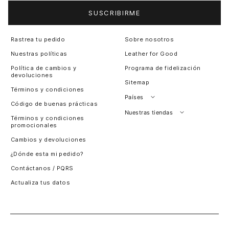
SUSCRIBIRME
Rastrea tu pedido
Sobre nosotros
Nuestras políticas
Leather for Good
Política de cambios y
Programa de fidelización
devoluciones
Sitemap
Términos y condiciones
Países
Código de buenas prácticas
Perú
Nuestras tiendas
Términos y condiciones
promocionales
Colombia
Santiago, Chile
Cambios y devoluciones
Panamá
¿Dónde esta mi pedido?
Guatemala
Contáctanos / PQRS
Estados unidos
Actualiza tus datos
Costa Rica
El Salvador