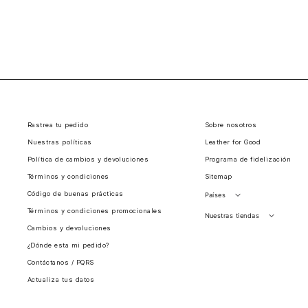
Rastrea tu pedido
Sobre nosotros
Nuestras políticas
Leather for Good
Política de cambios y devoluciones
Programa de fidelización
Términos y condiciones
Sitemap
Código de buenas prácticas
Países
Términos y condiciones promocionales
Perú
Nuestras tiendas
Cambios y devoluciones
Colombia
Santiago, Chile
¿Dónde esta mi pedido?
Panamá
Contáctanos / PQRS
Guatemala
Actualiza tus datos
Estados unidos
Costa Rica