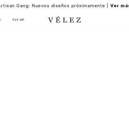
Artisan Gang: Nuevos diseños próximamente |
Ver má
S
FLY UP