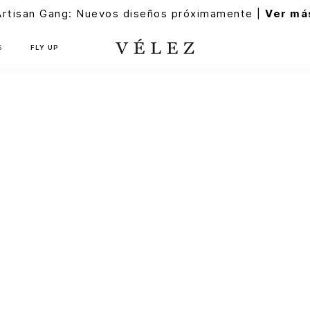
Artisan Gang: Nuevos diseños próximamente |
Ver má
S
FLY UP