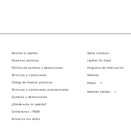
Rastrea tu pedido
Sobre nosotros
Nuestras políticas
Leather for Good
Política de cambios y devoluciones
Programa de fidelización
Términos y condiciones
Sitemap
Código de buenas prácticas
Países
Términos y condiciones promocionales
Perú
Nuestras tiendas
Cambios y devoluciones
Colombia
Santiago, Chile
¿Dónde esta mi pedido?
Panamá
Contáctanos / PQRS
Guatemala
Actualiza tus datos
Estados unidos
Costa Rica