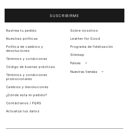
SUSCRIBIRME
Rastrea tu pedido
Sobre nosotros
Nuestras políticas
Leather for Good
Política de cambios y
Programa de fidelización
devoluciones
Sitemap
Términos y condiciones
Países
Código de buenas prácticas
Perú
Nuestras tiendas
Términos y condiciones
promocionales
Colombia
Santiago, Chile
Cambios y devoluciones
Panamá
¿Dónde esta mi pedido?
Guatemala
Contáctanos / PQRS
Estados unidos
Actualiza tus datos
Costa Rica
El Salvador