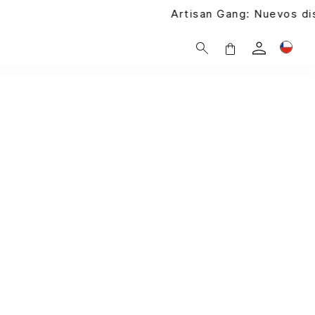
Artisan Gang: Nuevos diseños próximamente |
Ver