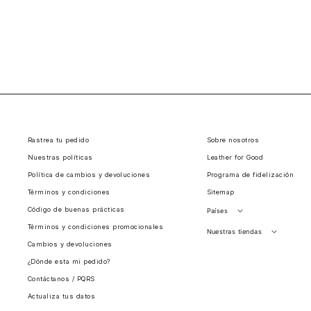
Rastrea tu pedido
Sobre nosotros
Nuestras políticas
Leather for Good
Política de cambios y devoluciones
Programa de fidelización
Términos y condiciones
Sitemap
Código de buenas prácticas
Países
Términos y condiciones promocionales
Perú
Nuestras tiendas
Cambios y devoluciones
Colombia
Santiago, Chile
¿Dónde esta mi pedido?
Panamá
Contáctanos / PQRS
Guatemala
Actualiza tus datos
Estados unidos