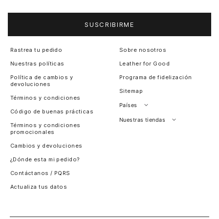
SUSCRIBIRME
Rastrea tu pedido
Sobre nosotros
Nuestras políticas
Leather for Good
Política de cambios y
Programa de fidelización
devoluciones
Sitemap
Términos y condiciones
Países
Código de buenas prácticas
Perú
Nuestras tiendas
Términos y condiciones
promocionales
Colombia
Santiago, Chile
Cambios y devoluciones
Panamá
¿Dónde esta mi pedido?
Guatemala
Contáctanos / PQRS
Estados unidos
Actualiza tus datos
Costa Rica
El Salvador