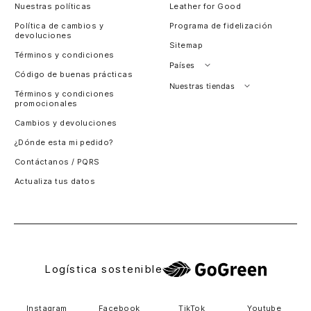
Nuestras políticas
Leather for Good
Política de cambios y
Programa de fidelización
devoluciones
Sitemap
Términos y condiciones
Países
Código de buenas prácticas
Perú
Nuestras tiendas
Términos y condiciones
promocionales
Colombia
Santiago, Chile
Cambios y devoluciones
Panamá
¿Dónde esta mi pedido?
Guatemala
Contáctanos / PQRS
Estados unidos
Actualiza tus datos
Costa Rica
El Salvador
Logística sostenible
Instagram
Facebook
TikTok
Youtube