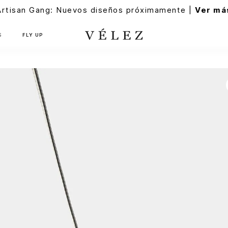
Artisan Gang: Nuevos diseños próximamente |
Ver má
S
FLY UP