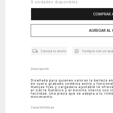
9 unidades disponibles
COMPRAR 
AGREGAR AL 
Calcula tu envío
Compra con un as
Descripción
Diseñada para quienes valoran la belleza en
en cuero grabado combina estilo y funcionali
manijas fijas y cargadera ajustable te ofr
el cierre metálico y el bolsillo interno con
facilidad. Una pieza que se adapta a tu ritm
movimiento.
Características