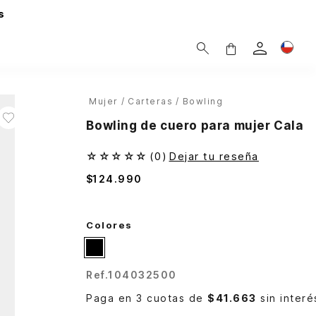
s
Mujer
Carteras
Bowling
Bowling de cuero para mujer Cala
☆
☆
☆
☆
☆
(
0
)
Dejar tu reseña
$
124
.
990
Colores
Ref.
104032500
Paga en 3 cuotas de
$41.663
sin interé