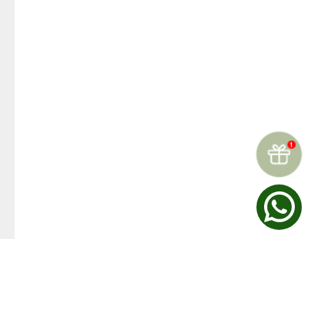
☆
☆
☆
☆
☆
Reseñas (
0
)