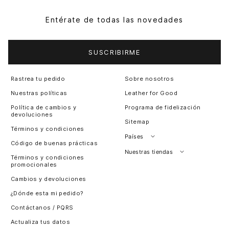
Entérate de todas las novedades
SUSCRIBIRME
Rastrea tu pedido
Sobre nosotros
Nuestras políticas
Leather for Good
Política de cambios y
Programa de fidelización
devoluciones
Sitemap
Términos y condiciones
Países
Código de buenas prácticas
Perú
Nuestras tiendas
Términos y condiciones
promocionales
Colombia
Santiago, Chile
Cambios y devoluciones
Panamá
¿Dónde esta mi pedido?
Guatemala
Contáctanos / PQRS
Estados unidos
Actualiza tus datos
Costa Rica