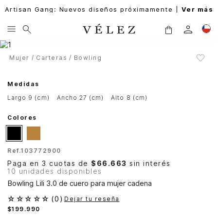
Artisan Gang: Nuevos diseños próximamente |
Ver más
Mujer
Carteras
Bowling
Medidas
largo 9 (cm)
ancho 27 (cm)
alto 8 (cm)
Colores
Ref.
103772900
Paga en 3 cuotas de
$66.663
sin interés
10 unidades disponibles
Bowling Lili 3.0 de cuero para mujer cadena
☆
☆
☆
☆
☆
(
0
)
Dejar tu reseña
$
199
.
990