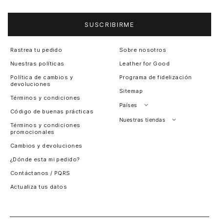
SUSCRIBIRME
Rastrea tu pedido
Sobre nosotros
Nuestras políticas
Leather for Good
Política de cambios y
Programa de fidelización
devoluciones
Sitemap
Términos y condiciones
Países
Código de buenas prácticas
Perú
Nuestras tiendas
Términos y condiciones
promocionales
Colombia
Santiago, Chile
Cambios y devoluciones
Panamá
¿Dónde esta mi pedido?
Guatemala
Contáctanos / PQRS
Estados unidos
Actualiza tus datos
Costa Rica
El Salvador