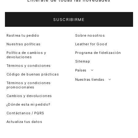
SUSCRIBIRME
Rastrea tu pedido
Sobre nosotros
Nuestras políticas
Leather for Good
Política de cambios y
Programa de fidelización
devoluciones
Sitemap
Términos y condiciones
Países
Código de buenas prácticas
Perú
Nuestras tiendas
Términos y condiciones
promocionales
Colombia
Santiago, Chile
Cambios y devoluciones
Panamá
¿Dónde esta mi pedido?
Guatemala
Contáctanos / PQRS
Estados unidos
Actualiza tus datos
Costa Rica
El Salvador