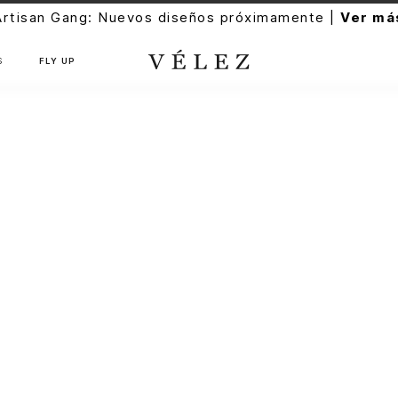
Artisan Gang: Nuevos diseños próximamente |
Ver má
S
FLY UP