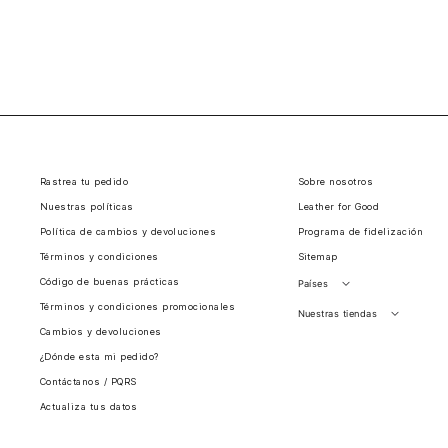
Rastrea tu pedido
Sobre nosotros
Nuestras políticas
Leather for Good
Política de cambios y devoluciones
Programa de fidelización
Términos y condiciones
Sitemap
Código de buenas prácticas
Países
Términos y condiciones promocionales
Perú
Nuestras tiendas
Cambios y devoluciones
Colombia
Santiago, Chile
¿Dónde esta mi pedido?
Panamá
Contáctanos / PQRS
Guatemala
Actualiza tus datos
Estados unidos
Costa Rica