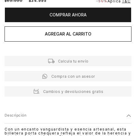
$
69
.
990
$
34
.
995
-
50%
Aplica
T&C
COMPRAR AHORA
AGREGAR AL CARRITO
Calcula tu envío
Compra con un asesor
Cambios y devoluciones gratis
Descripción
Con un encanto vanguardista y esencia artesanal, esta
billetera porta chequera refleja el valor de la herencia y