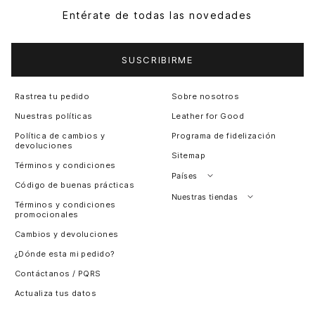
Entérate de todas las novedades
SUSCRIBIRME
Rastrea tu pedido
Sobre nosotros
Nuestras políticas
Leather for Good
Política de cambios y
Programa de fidelización
devoluciones
Sitemap
Términos y condiciones
Países
Código de buenas prácticas
Perú
Nuestras tiendas
Términos y condiciones
promocionales
Colombia
Santiago, Chile
Cambios y devoluciones
Panamá
¿Dónde esta mi pedido?
Guatemala
Contáctanos / PQRS
Estados unidos
Actualiza tus datos
Costa Rica
El Salvador