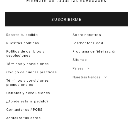
Entérate de todas las novedades
SUSCRIBIRME
Rastrea tu pedido
Sobre nosotros
Nuestras políticas
Leather for Good
Política de cambios y
Programa de fidelización
devoluciones
Sitemap
Términos y condiciones
Países
Código de buenas prácticas
Perú
Nuestras tiendas
Términos y condiciones
promocionales
Colombia
Santiago, Chile
Cambios y devoluciones
Panamá
¿Dónde esta mi pedido?
Guatemala
Contáctanos / PQRS
Estados unidos
Actualiza tus datos
Costa Rica
El Salvador