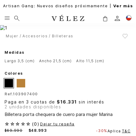
Artisan Gang: Nuevos diseños próximamente |
Ver más
Mujer
Accesorios
Billeteras
Medidas
largo 3,5 (cm)
ancho 21,5 (cm)
alto 11,5 (cm)
Colores
Ref.
103907400
Paga en 3 cuotas de
$16.331
sin interés
2 unidades disponibles
Billetera porta chequera de cuero para mujer Marina
☆
☆
☆
☆
☆
(
0
)
Dejar tu reseña
$
69
.
990
$
48
.
993
-
30%
Aplica
T&C