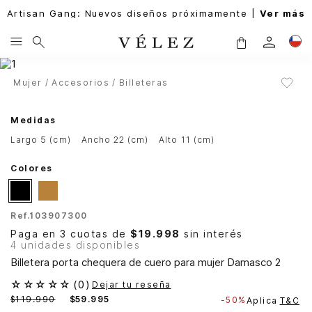
Artisan Gang: Nuevos diseños próximamente |
Ver más
Mujer
Accesorios
Billeteras
Medidas
largo 5 (cm)
ancho 22 (cm)
alto 11 (cm)
Colores
Ref.
103907300
Paga en 3 cuotas de
$19.998
sin interés
4 unidades disponibles
Billetera porta chequera de cuero para mujer Damasco 2
☆
☆
☆
☆
☆
(
0
)
Dejar tu reseña
$
119
.
990
$
59
.
995
-
50%
Aplica
T&C