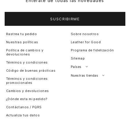
Entérate de todas las novedades
SUSCRIBIRME
Rastrea tu pedido
Sobre nosotros
Nuestras políticas
Leather for Good
Política de cambios y
Programa de fidelización
devoluciones
Sitemap
Términos y condiciones
Países
Código de buenas prácticas
Perú
Nuestras tiendas
Términos y condiciones
promocionales
Colombia
Santiago, Chile
Cambios y devoluciones
Panamá
¿Dónde esta mi pedido?
Guatemala
Contáctanos / PQRS
Estados unidos
Actualiza tus datos
Costa Rica
El Salvador