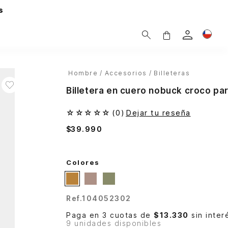
s
Hombre
Accesorios
Billeteras
Billetera en cuero nobuck croco pa
☆
☆
☆
☆
☆
(
0
)
Dejar tu reseña
$
39
.
990
Colores
Ref.
104052302
Paga en 3 cuotas de
$13.330
sin inter
9 unidades disponibles