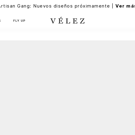
Artisan Gang: Nuevos diseños próximamente |
Ver má
S
FLY UP