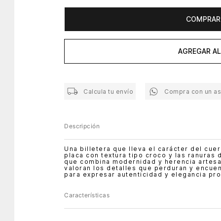
COMPRAR
AGREGAR AL
Calcula tu envío
Compra con un a
Descripción
Una billetera que lleva el carácter del cue
placa con textura tipo croco y las ranuras 
que combina modernidad y herencia artesa
valoran los detalles que perduran y encuen
para expresar autenticidad y elegancia pro
Características