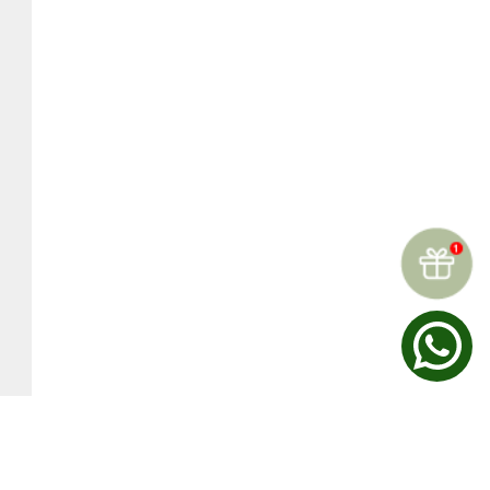
☆
☆
☆
☆
☆
Reseñas (
0
)