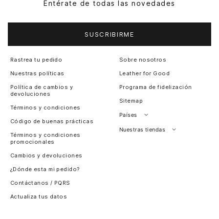
Entérate de todas las novedades
SUSCRIBIRME
Rastrea tu pedido
Sobre nosotros
Nuestras políticas
Leather for Good
Política de cambios y
Programa de fidelización
devoluciones
Sitemap
Términos y condiciones
Países
Código de buenas prácticas
Perú
Nuestras tiendas
Términos y condiciones
promocionales
Colombia
Santiago, Chile
Cambios y devoluciones
Panamá
¿Dónde esta mi pedido?
Guatemala
Contáctanos / PQRS
Estados unidos
Actualiza tus datos
Costa Rica
El Salvador