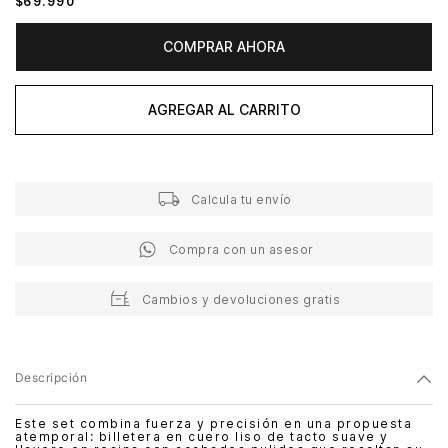
$
69
.
990
COMPRAR AHORA
AGREGAR AL CARRITO
Calcula tu envío
Compra con un asesor
Cambios y devoluciones gratis
Descripción
Este set combina fuerza y precisión en una propuesta
atemporal: billetera en cuero liso de tacto suave y