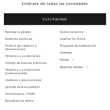
Entérate de todas las novedades
SUSCRIBIRME
Rastrea tu pedido
Sobre nosotros
Nuestras políticas
Leather for Good
Política de cambios y
Programa de fidelización
devoluciones
Sitemap
Términos y condiciones
Países
Código de buenas prácticas
Perú
Nuestras tiendas
Términos y condiciones
promocionales
Colombia
Santiago, Chile
Cambios y devoluciones
Panamá
¿Dónde esta mi pedido?
Guatemala
Contáctanos / PQRS
Estados unidos
Actualiza tus datos
Costa Rica
El Salvador