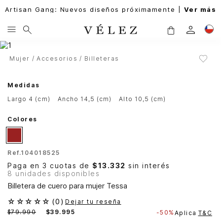
Artisan Gang: Nuevos diseños próximamente |
Ver más
Mujer
Accesorios
Billeteras
Medidas
largo 4 (cm)
ancho 14,5 (cm)
alto 10,5 (cm)
Colores
Ref.
104018525
Paga en 3 cuotas de
$13.332
sin interés
8 unidades disponibles
Billetera de cuero para mujer Tessa
☆
☆
☆
☆
☆
(
0
)
Dejar tu reseña
$
79
.
990
$
39
.
995
-
50%
Aplica
T&C