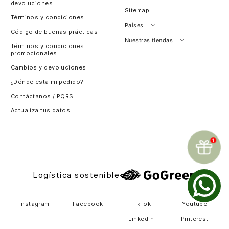
devoluciones
Sitemap
Términos y condiciones
Países
Código de buenas prácticas
Perú
Nuestras tiendas
Términos y condiciones
promocionales
Colombia
Santiago, Chile
Cambios y devoluciones
Panamá
¿Dónde esta mi pedido?
Guatemala
Contáctanos / PQRS
Estados unidos
Actualiza tus datos
Costa Rica
El Salvador
Logística sostenible
Instagram
Facebook
TikTok
Youtube
LinkedIn
Pinterest