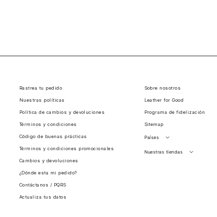
Rastrea tu pedido
Sobre nosotros
Nuestras políticas
Leather for Good
Política de cambios y devoluciones
Programa de fidelización
Términos y condiciones
Sitemap
Código de buenas prácticas
Países
Términos y condiciones promocionales
Perú
Nuestras tiendas
Cambios y devoluciones
Colombia
Santiago, Chile
¿Dónde esta mi pedido?
Panamá
Contáctanos / PQRS
Guatemala
Actualiza tus datos
Estados unidos
Costa Rica