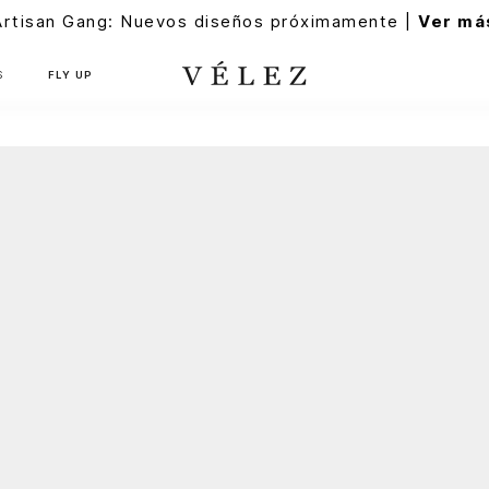
Artisan Gang: Nuevos diseños próximamente |
Ver má
S
FLY UP