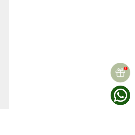
☆
☆
☆
☆
☆
Reseñas (
0
)