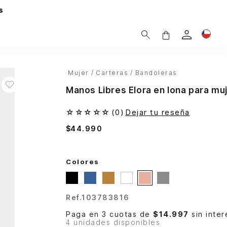
s
Mujer
Carteras
Bandoleras
Manos Libres Elora en lona para mu
☆
☆
☆
☆
☆
(
0
)
Dejar tu reseña
$
44
.
990
Colores
Ref.
103783816
Paga en 3 cuotas de
$14.997
sin inter
4 unidades disponibles