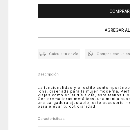
COMPRAR
AGREGAR AL
Calcula tu envío
Compra con un a
Descripción
La funcionalidad y el estilo contemporáne
lona, diseñada para la mujer moderna. Perfe
viajes como en el día a día, esta Manos Li
Con cremalleras metálicas, una manija supe
una cargadera ajustable, este accesorio me
para elevar tu cotidianidad.
Características