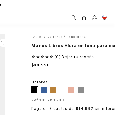
s
Mujer
Carteras
Bandoleras
Manos Libres Elora en lona para mu
☆
☆
☆
☆
☆
(
0
)
Dejar tu reseña
$
44
.
990
Colores
Ref.
103783800
Paga en 3 cuotas de
$14.997
sin interé