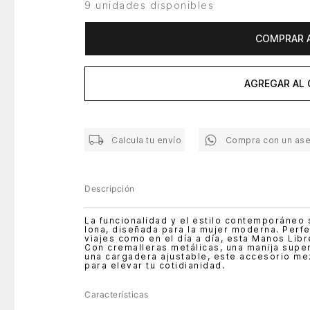
9 unidades disponibles
COMPRAR 
AGREGAR AL 
Calcula tu envío
Compra con un as
Descripción
La funcionalidad y el estilo contemporáneo
lona, diseñada para la mujer moderna. Perfec
viajes como en el día a día, esta Manos Lib
Con cremalleras metálicas, una manija super
una cargadera ajustable, este accesorio mez
para elevar tu cotidianidad.
Características