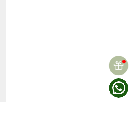
☆
☆
☆
☆
☆
Reseñas (
0
)