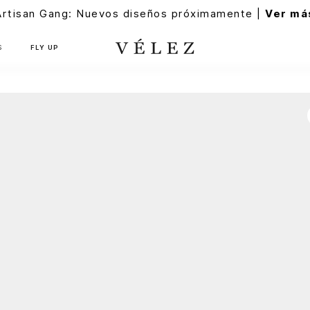
Artisan Gang: Nuevos diseños próximamente |
Ver má
S
FLY UP