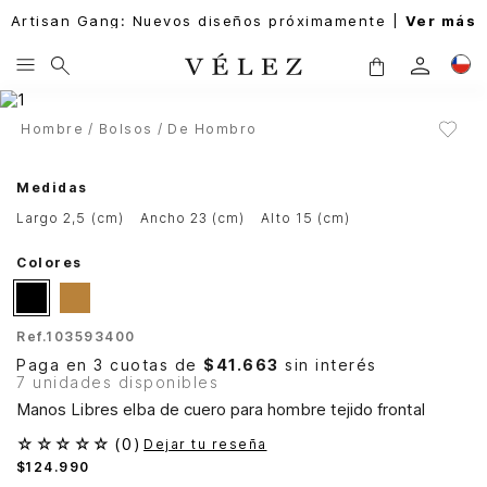
Artisan Gang: Nuevos diseños próximamente |
Ver más
Hombre
Bolsos
De Hombro
Medidas
largo 2,5 (cm)
ancho 23 (cm)
alto 15 (cm)
Colores
Ref.
103593400
Paga en 3 cuotas de
$41.663
sin interés
7 unidades disponibles
Manos Libres elba de cuero para hombre tejido frontal
☆
☆
☆
☆
☆
(
0
)
Dejar tu reseña
$
124
.
990