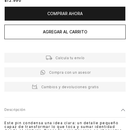
$
12
.
990
COMPRAR AHORA
AGREGAR AL CARRITO
Calcula tu envío
Compra con un asesor
Cambios y devoluciones gratis
Descripción
Este pin condensa una idea clara: un detalle pequeño
capaz de transformar lo que toca y sumar identidad