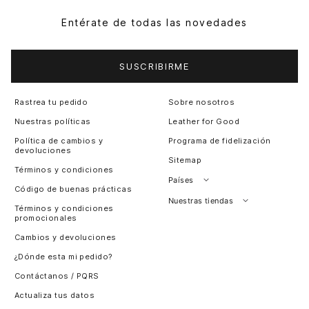
Entérate de todas las novedades
SUSCRIBIRME
Rastrea tu pedido
Sobre nosotros
Nuestras políticas
Leather for Good
Política de cambios y
Programa de fidelización
devoluciones
Sitemap
Términos y condiciones
Países
Código de buenas prácticas
Perú
Nuestras tiendas
Términos y condiciones
promocionales
Colombia
Santiago, Chile
Cambios y devoluciones
Panamá
¿Dónde esta mi pedido?
Guatemala
Contáctanos / PQRS
Estados unidos
Actualiza tus datos
Costa Rica