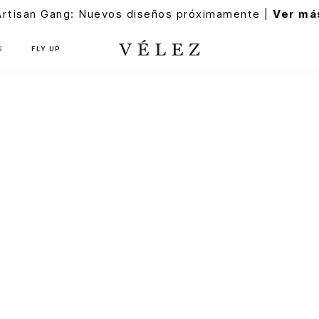
Artisan Gang: Nuevos diseños próximamente |
Ver má
S
FLY UP