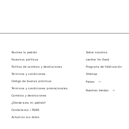
Rastrea tu pedido
Sobre nosotros
Nuestras políticas
Leather for Good
Política de cambios y devoluciones
Programa de fidelización
Términos y condiciones
Sitemap
Código de buenas prácticas
Países
Términos y condiciones promocionales
Perú
Nuestras tiendas
Cambios y devoluciones
Colombia
Santiago, Chile
¿Dónde esta mi pedido?
Panamá
Contáctanos / PQRS
Guatemala
Actualiza tus datos
Estados unidos
Costa Rica