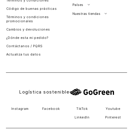
Términos y condiciones
Países
Código de buenas prácticas
Perú
Nuestras tiendas
Términos y condiciones
promocionales
Colombia
Santiago, Chile
Cambios y devoluciones
Panamá
¿Dónde esta mi pedido?
Guatemala
Contáctanos / PQRS
Estados unidos
Actualiza tus datos
Costa Rica
El Salvador
Logística sostenible
Instagram
Facebook
TikTok
Youtube
LinkedIn
Pinterest