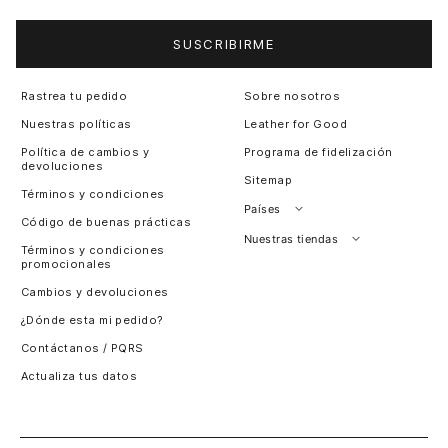
SUSCRIBIRME
Rastrea tu pedido
Sobre nosotros
Nuestras políticas
Leather for Good
Política de cambios y
Programa de fidelización
devoluciones
Sitemap
Términos y condiciones
Países
Código de buenas prácticas
Perú
Nuestras tiendas
Términos y condiciones
promocionales
Colombia
Santiago, Chile
Cambios y devoluciones
Panamá
¿Dónde esta mi pedido?
Guatemala
Contáctanos / PQRS
Estados unidos
Actualiza tus datos
Costa Rica
El Salvador