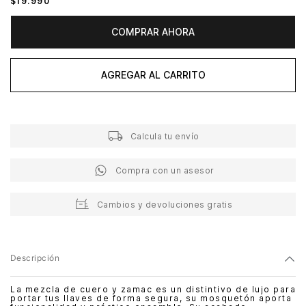
$
19
.
990
COMPRAR AHORA
AGREGAR AL CARRITO
Calcula tu envío
Compra con un asesor
Cambios y devoluciones gratis
Descripción
La mezcla de cuero y zamac es un distintivo de lujo para
portar tus llaves de forma segura, su mosquetón aporta