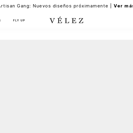
Artisan Gang: Nuevos diseños próximamente |
Ver má
S
FLY UP