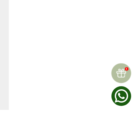
☆
☆
☆
☆
☆
Reseñas (
0
)