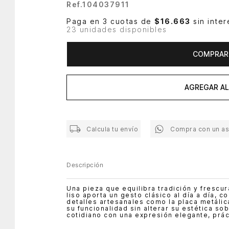
Ref.
104037911
Paga en 3 cuotas de
$16.663
sin inter
23 unidades disponibles
COMPRAR
AGREGAR AL
Calcula tu envío
Compra con un a
Descripción
Una pieza que equilibra tradición y frescur
liso aporta un gesto clásico al día a día, c
detalles artesanales como la placa metáli
su funcionalidad sin alterar su estética so
cotidiano con una expresión elegante, práct