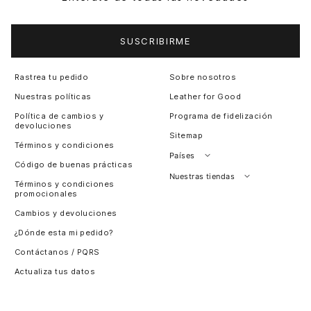
SUSCRIBIRME
Rastrea tu pedido
Sobre nosotros
Nuestras políticas
Leather for Good
Política de cambios y
Programa de fidelización
devoluciones
Sitemap
Términos y condiciones
Países
Código de buenas prácticas
Perú
Nuestras tiendas
Términos y condiciones
promocionales
Colombia
Santiago, Chile
Cambios y devoluciones
Panamá
¿Dónde esta mi pedido?
Guatemala
Contáctanos / PQRS
Estados unidos
Actualiza tus datos
Costa Rica
El Salvador