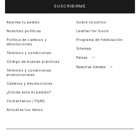
SUSCRIBIRME
Rastrea tu pedido
Sobre nosotros
Nuestras políticas
Leather for Good
Política de cambios y
Programa de fidelización
devoluciones
Sitemap
Términos y condiciones
Países
Código de buenas prácticas
Perú
Nuestras tiendas
Términos y condiciones
promocionales
Colombia
Santiago, Chile
Cambios y devoluciones
Panamá
¿Dónde esta mi pedido?
Guatemala
Contáctanos / PQRS
Estados unidos
Actualiza tus datos
Costa Rica
El Salvador