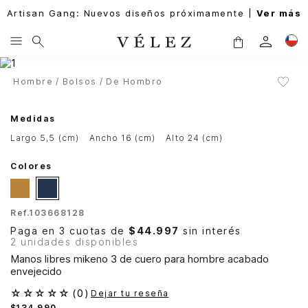
Artisan Gang: Nuevos diseños próximamente |
Ver más
Hombre
Bolsos
De Hombro
Medidas
largo 5,5 (cm)
ancho 16 (cm)
alto 24 (cm)
Colores
Ref.
103668128
Paga en 3 cuotas de
$44.997
sin interés
2 unidades disponibles
Manos libres mikeno 3 de cuero para hombre acabado
envejecido
☆
☆
☆
☆
☆
(
0
)
Dejar tu reseña
$
134
.
990