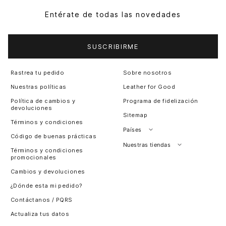
Entérate de todas las novedades
SUSCRIBIRME
Rastrea tu pedido
Sobre nosotros
Nuestras políticas
Leather for Good
Política de cambios y
Programa de fidelización
devoluciones
Sitemap
Términos y condiciones
Países
Código de buenas prácticas
Perú
Nuestras tiendas
Términos y condiciones
promocionales
Colombia
Santiago, Chile
Cambios y devoluciones
Panamá
¿Dónde esta mi pedido?
Guatemala
Contáctanos / PQRS
Estados unidos
Actualiza tus datos
Costa Rica