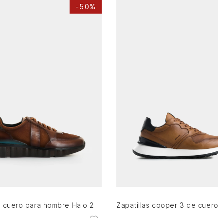
-
50%
41
42
43
44
39
40
41
42
43
44
AGREGAR AL CARRITO
AGREGAR AL CARRITO
n cuero para hombre Halo 2