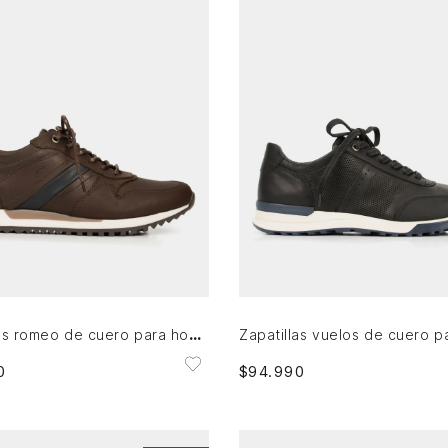
9
40
41
42
43
44
45
38
39
40
41
42
43
44
AGREGAR AL CARRITO
AGREGAR AL CARRITO
Zapatillas romeo de cuero para hombre efecto envejecido
0
$
94
.
990