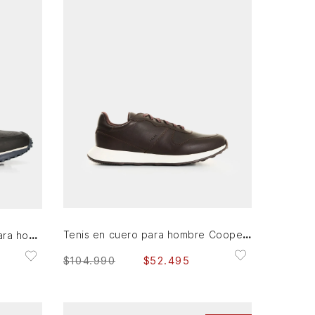
38
39
40
41
43
44
45
AGREGAR AL CARRITO
Tenis en cuero para hombre Cooper 5
Zapatillas vuelos de cuero para hombre combinación de texturas
$
104
.
990
$
52
.
495