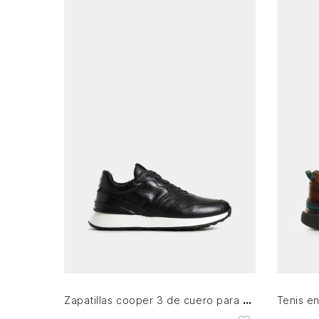
39
40
41
42
43
44
AGREGAR AL CARRITO
Zapatillas cooper 3 de cuero para hombre spoiler en contraste
Tenis e