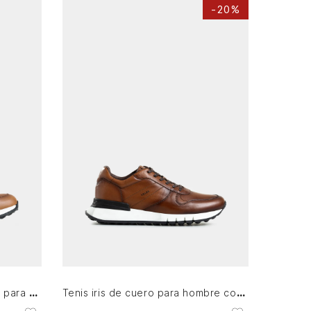
-
20%
38
39
42
AGREGAR AL CARRITO
Zapatillas cooper 3 de cuero para hombre spoiler en contraste
Tenis iris de cuero para hombre costuras laterales