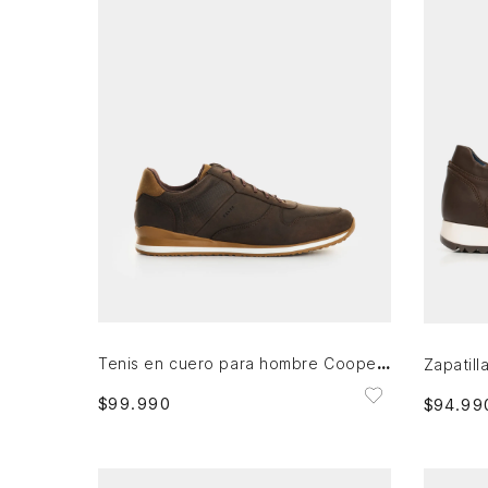
38
39
40
41
43
44
38
3
AGREGAR AL CARRITO
Tenis en cuero para hombre Cooper 4
$
99
.
990
$
94
.
99