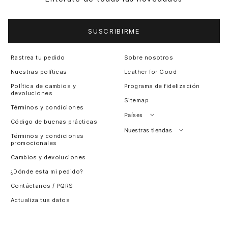
SUSCRIBIRME
Rastrea tu pedido
Sobre nosotros
Nuestras políticas
Leather for Good
Política de cambios y
Programa de fidelización
devoluciones
Sitemap
Términos y condiciones
Países
Código de buenas prácticas
Perú
Nuestras tiendas
Términos y condiciones
promocionales
Colombia
Santiago, Chile
Cambios y devoluciones
Panamá
¿Dónde esta mi pedido?
Guatemala
Contáctanos / PQRS
Estados unidos
Actualiza tus datos
Costa Rica
El Salvador