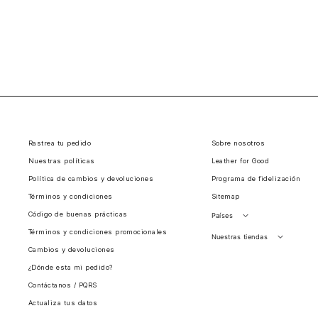
Rastrea tu pedido
Sobre nosotros
Nuestras políticas
Leather for Good
Política de cambios y devoluciones
Programa de fidelización
Términos y condiciones
Sitemap
Código de buenas prácticas
Países
Términos y condiciones promocionales
Perú
Nuestras tiendas
Cambios y devoluciones
Colombia
Santiago, Chile
¿Dónde esta mi pedido?
Panamá
Contáctanos / PQRS
Guatemala
Actualiza tus datos
Estados unidos