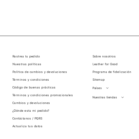
Rastrea tu pedido
Sobre nosotros
Nuestras políticas
Leather for Good
Política de cambios y devoluciones
Programa de fidelización
Términos y condiciones
Sitemap
Código de buenas prácticas
Países
Términos y condiciones promocionales
Perú
Nuestras tiendas
Cambios y devoluciones
Colombia
Santiago, Chile
¿Dónde esta mi pedido?
Panamá
Contáctanos / PQRS
Guatemala
Actualiza tus datos
Estados unidos
Costa Rica